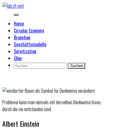
Zum
Inhalt
lab of rent
Von Linear zu Circular
springen
Home
Circular Economy
Branchen
Geschäftsmodelle
Servitization
Über
Suchen
nach:
Home
Probleme kann man niemals
mit derselben Denkweise lösen,
durch die sie entstanden sind.
Albert Einstein